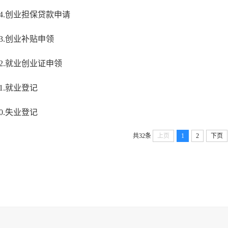
14.创业担保贷款申请
13.创业补贴申领
12.就业创业证申领
11.就业登记
10.失业登记
共32条
上页
1
2
下页