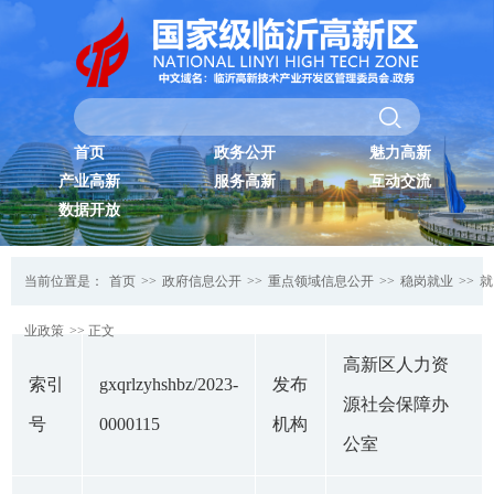
首页
政务公开
魅力高新
产业高新
服务高新
互动交流
数据开放
当前位置是：
首页
>>
政府信息公开
>>
重点领域信息公开
>>
稳岗就业
>>
就
业政策
>> 正文
高新区人力资
索引
gxqrlzyhshbz/2023-
发布
源社会保障办
号
0000115
机构
公室