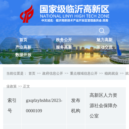
首页
政务公开
魅力高新
产业高新
服务高新
互动交流
数据开放
当前位置是：
首页
>>
政府信息公开
>>
重点领域信息公开
>>
稳岗就业
>>
就
业政策
>> 正文
高新区人力资
索引
gxqrlzyhshbz/2023-
发布
源社会保障办
号
0000109
机构
公室