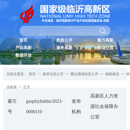
首页
政务公开
魅力高新
产业高新
服务高新
互动交流
数据开放
当前位置是：
首页
>>
政府信息公开
>>
重点领域信息公开
>>
稳岗就业
>>
就
业政策
>> 正文
高新区人力资
索引
gxqrlzyhshbz/2023-
发布
源社会保障办
号
0000110
机构
公室