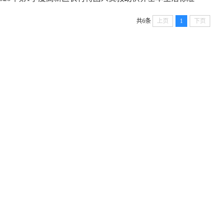
共6条
上页
1
下页