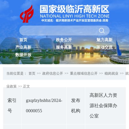
首页
政务公开
魅力高新
产业高新
服务高新
互动交流
数据开放
当前位置是：
首页
>>
政府信息公开
>>
重点领域信息公开
>>
稳岗就业
>>
就
业政策
>> 正文
高新区人力资
索引
gxqrlzyhshbz/2024-
发布
源社会保障办
号
0000055
机构
公室