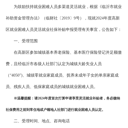
为鼓励扶持就业困难人员多渠道灵活就业，根据《临沂市就业
补助资金管理办法》（临财社〔2019〕9号），现就2024年度高新
区就业困难人员灵活就业社保补贴申报受理有关事宜，公告如下：
一、受理范围
在高新区参加城镇基本养老保险、基本医疗保险登记并足额缴
费，且经临沂市各级人社部门认定为城镇大龄失业人员
（“4050”)、城镇零就业家庭成员、抚养未成年子女的单亲家庭成
员、残疾人员、低保家庭成员的城镇就业困难人员。
※温馨提醒：请202
4
年度首次打算申请享受灵活就业补贴者，务必缴纳
社保费用之前到常住地或户籍地
人社部门进行
就业困难人员认定。
二、受理时间、地点、咨询电话