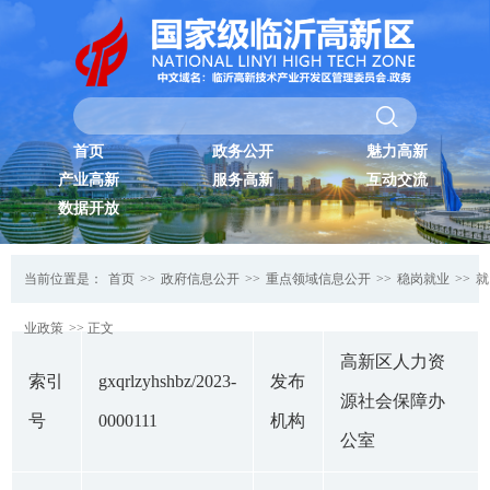
首页
政务公开
魅力高新
产业高新
服务高新
互动交流
数据开放
当前位置是：
首页
>>
政府信息公开
>>
重点领域信息公开
>>
稳岗就业
>>
就
业政策
>> 正文
高新区人力资
索引
gxqrlzyhshbz/2023-
发布
源社会保障办
号
0000111
机构
公室