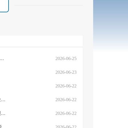
法注销多唯食品（山东）有限公司等3户食品生产许可证的公告
2026-06-25
2026-06-23
2026-06-22
临高劳人仲案字﹝2026﹞第237号(受送达人：山东大地陶瓷有限公司）
2026-06-22
临高劳人仲案字﹝2025﹞第616号(受送达人：临沂黄鸟新能源有限公司）
2026-06-22
临沂市人民政府高新技术产业开发区罗西街道办事处临沂高新区能源路与永泰路交会西3...
2026-06-22