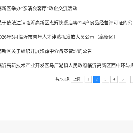
高新区举办“亲清会客厅”政企交流活动
关于依法注销临沂高新区杰辉快餐店等724户食品经营许可证的公
2026年5月临沂市青年人才津贴拟发放人员公示（高新区）
高新区关于组织开展殡葬中介备案管理的公告
...
共7533条
上页
1
2
3
4
5