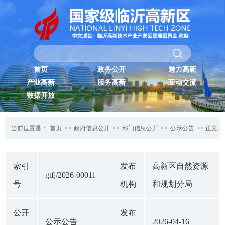
首页
政务公开
魅力高新
产业高新
服务高新
互动交流
数据开放
当前位置是：
首页
>>
政府信息公开
>>
部门信息公开
>>
公示公告
>> 正文
索引
发布
高新区自然资源
gtfj/2026-00011
号
机构
和规划分局
公开
发布
公示公告
2026-04-16