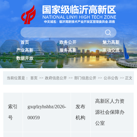
首页
政务公开
魅力高新
产业高新
服务高新
互动交流
数据开放
当前位置是：
首页
>>
政府信息公开
>>
部门信息公开
>>
公示公告
>> 正文
高新区人力资
索引
gxqrlzyhshbz/2026-
发布
源社会保障办
号
00059
机构
公室