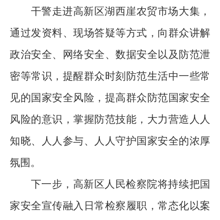
干警
走进
高新区湖西崖
农贸
市场
大集
，
通过发资料、现场答疑
等
方式，向群众讲解
政治安全
、网络安全
、
数据安全
以及
防范
泄
密
等常识，
提醒
群众时刻防范生活中一些常
见
的
国家安全风险
，
提高
群众
防范国家安全
风险的
意识，
掌握防范技能
，
大力营造人人
知晓、人人参与、人人守护国家
安全
的浓厚
氛围。
下一步
，高新区
人民检察
院将持续把国
家安全宣传融入日常检察履职，常态化以案