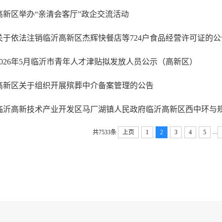
高新区举办“亲清会客厅”政企交流活动
关于依法注销临沂高新区杰辉快餐店等724户食品经营许可证的公
2026年5月临沂市青年人才津贴拟发放人员公示（高新区）
高新区关于组织开展殡葬中介备案管理的公告
...
共7533条
上页
1
2
3
4
5