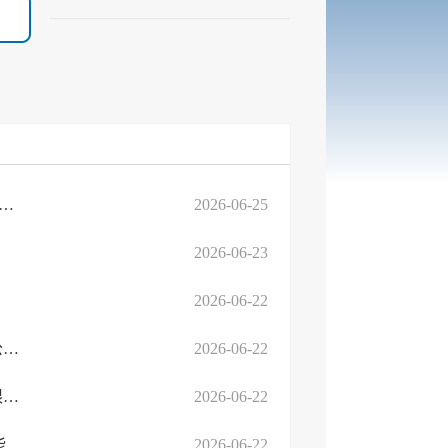
法注销多唯食品（山东）有限公司等3户食品生产许可证的公告
2026-06-25
2026-06-23
2026-06-22
临高劳人仲案字﹝2026﹞第237号(受送达人：山东大地陶瓷有限公司）
2026-06-22
临高劳人仲案字﹝2025﹞第616号(受送达人：临沂黄鸟新能源有限公司）
2026-06-22
临沂市人民政府高新技术产业开发区罗西街道办事处临沂高新区能源路与永泰路交会西3...
2026-06-22