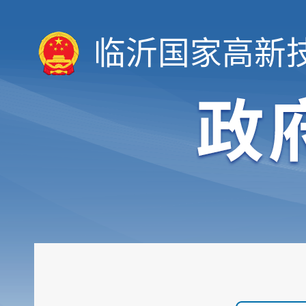
临沂国家高新