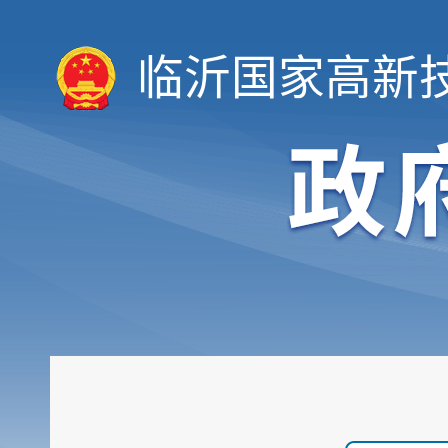
临沂国家高新