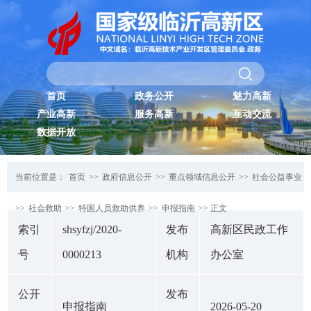
首页
政务公开
魅力高新
产业高新
服务高新
互动交流
数据开放
当前位置是：
首页
>>
政府信息公开
>>
重点领域信息公开
>>
社会公益事业
>>
社会救助
>>
特困人员救助供养
>>
申报指南
>> 正文
索引
shsyfzj/2020-
发布
高新区民政工作
号
0000213
机构
办公室
公开
发布
申报指南
2026-05-20