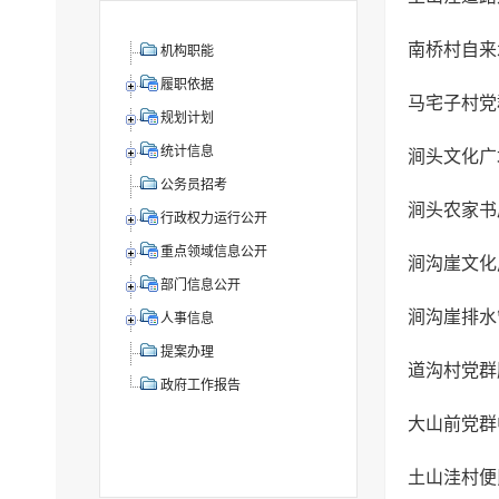
南桥村自来
机构职能
履职依据
马宅子村党
规划计划
统计信息
涧头文化广
公务员招考
涧头农家书
行政权力运行公开
重点领域信息公开
涧沟崖文化
部门信息公开
涧沟崖排水
人事信息
提案办理
道沟村党群
政府工作报告
大山前党群
土山洼村便