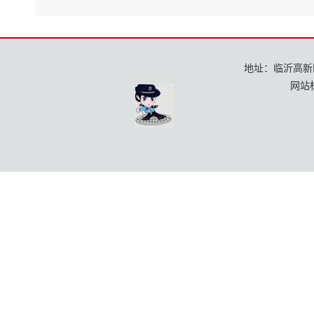
地址：临沂高新区龙
网站标