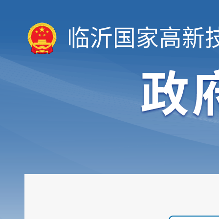
临沂国家高新