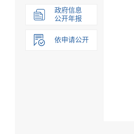
政府信息
公开年报
依申请公开