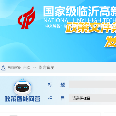
首页
临高管发
当前位置:
>>
标 题
栏 目