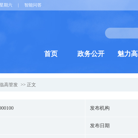
星期六
|
智能问答
首页
政务公开
魅力高
临高管发
>> 正文
000100
发布机构
发布日期