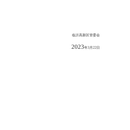
临沂高新区管委会
2023
年
3
月
22
日