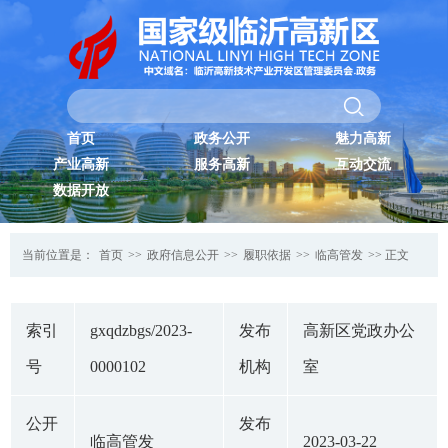
首页
政务公开
魅力高新
产业高新
服务高新
互动交流
数据开放
当前位置是：
首页
>>
政府信息公开
>>
履职依据
>>
临高管发
>> 正文
索引
gxqdzbgs/2023-
发布
高新区党政办公
号
0000102
机构
室
公开
发布
临高管发
2023-03-22