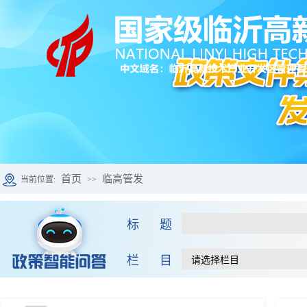
首页
临高管发
当前位置:
>>
标 题
栏 目