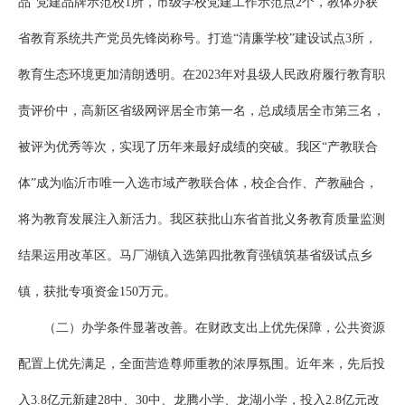
品”党建品牌示范校1所，市级学校党建工作示范点2个，教体办获
省教育系统共产党员先锋岗称号。打造“清廉学校”建设试点3所，
教育生态环境更加清朗透明。在2023年对县级人民政府履行教育职
责评价中，高新区省级网评居全市第一名，总成绩居全市第三名，
被评为优秀等次，实现了历年来最好成绩的突破。我区“产教联合
体”成为临沂市唯一入选市域产教联合体，校企合作、产教融合，
将为教育发展注入新活力。我区获批山东省首批义务教育质量监测
结果运用改革区。马厂湖镇入选第四批教育强镇筑基省级试点乡
镇，获批专项资金150万元。
（二）办学条件显著改善。在财政支出上优先保障，公共资源
配置上优先满足，全面营造尊师重教的浓厚氛围。近年来，先后投
入3.8亿元新建28中、30中、龙腾小学、龙湖小学，投入2.8亿元改