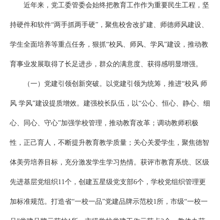
近年来，党工委管委会始终把教育工作作为重要民生工程，坚
持硬件和软件“两手抓两手硬”，聚焦校舍改扩建、师德师风建设、
学生全面培养等重点任务，狠抓“校风、师风、学风”建设，推动教
育事业发展取得了长足进步，群众的满意度、获得感明显增强。
（一）党建引领创新突破。以党建引领为统筹，推进“校风 师
风 学风”建设提质增效。建强校长队伍，以“公心、恒心、静心、细
心、同心、守心”加强学校管理，推动教育改革；调动教师积极
性，正己育人，不断提升教育教学质量；关心关爱学生，聚焦德智
体美劳培养目标，充分激发学生学习热情。获评市教育系统、区级
先进基层党组织11个，创建五星级党支部6个，学校党组织管理更
加标准规范。打造省“一校一品”党建品牌示范校1所，市级“一校一