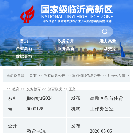
首页
政务公开
魅力高新
产业高新
服务高新
互动交流
数据开放
当前位置是：
首页
>>
政府信息公开
>>
重点领域信息公开
>>
社会公益事业
>>
教育
>>
义务教育
>>
教育概况
>> 正文
索引
jiaoyuju/2024-
发布
高新区教育体育
号
0000128
机构
工作办公室
公开
发布
教育概况
2026-05-06