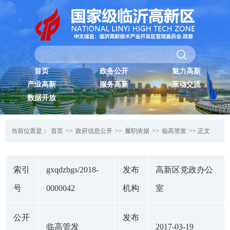
首页
政务公开
魅力高新
产业高新
服务高新
互动交流
数据开放
当前位置是：
首页
>>
政府信息公开
>>
履职依据
>>
临高管发
>> 正文
索引
gxqdzbgs/2018-
发布
高新区党政办公
号
0000042
机构
室
公开
发布
临高管发
2017-03-19