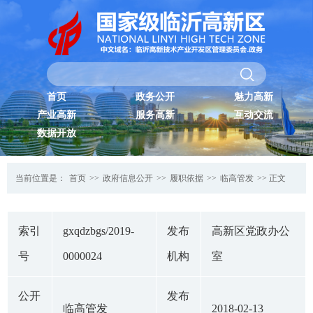
首页
政务公开
魅力高新
产业高新
服务高新
互动交流
数据开放
当前位置是：
首页
>>
政府信息公开
>>
履职依据
>>
临高管发
>> 正文
索引
gxqdzbgs/2019-
发布
高新区党政办公
号
0000024
机构
室
公开
发布
临高管发
2018-02-13