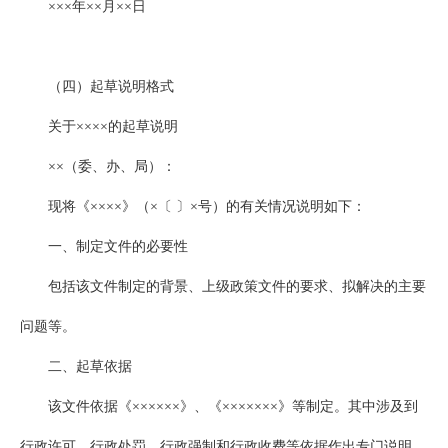
×××年××月××日
（四）起草说明格式
关于××××的起草说明
××（委、办、局）：
现将《××××》（×〔 〕×号）的有关情况说明如下：
一、制定文件的必要性
包括该文件制定的背景、上级政策文件的要求、拟解决的主要
问题等。
二、起草依据
该文件依据《××××××》、《×××××××》等制定。其中涉及到
行政许可、行政处罚、行政强制和行政收费等依据作出专门说明。