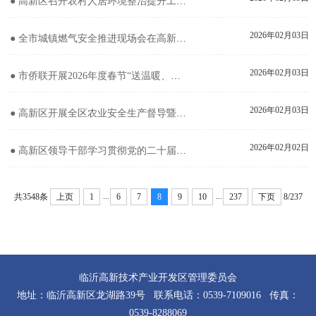
● 高新区召开农村人居环境整治提升工作推进会议
2026年02月03日
● 全市城镇燃气安全推进现场会在高新区召开
2026年02月03日
● 市侨联开展2026年度春节“送温暖、凝侨心”调研走访活动
2026年02月03日
● 高新区开展全区农业安全生产督导暨产业链项目调研活动
2026年02月02日
● 高新区领导干部学习贯彻党的二十届四中全会精神专题学习班开班
...
...
共3548条
上页
1
6
7
8
9
10
237
下页
8/237
临沂高新技术产业开发区管理委员会
地址：临沂高新区龙湖路39号 联系电话：0539-7109016 传真：
0539-8288069