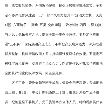
想，抓实政治监督、严明政治纪律，确保上级部署落地落实。要坚
定不移深化作风建设，以“干部作风能力提升年”活动为契机，认真
对照“六面镜子”、聚焦“五类”突出问题，深化纠治“四风”，激励担
当之风，弘扬务实之风，提振干部干事创业热情。要坚定不移推
进“三不腐”，保持惩治高压态势，不断提高反腐穿透力，深入推进
群腐整治，构建亲清政商关系，持续增强反腐综合效能。要坚定不
移扛牢政治责任，凝聚管党治党合力，以过硬作风和扎实举措推动
全面从严治党向纵深发展、向基层延伸。
区党工委、管委会领导班子成员，管委会四级高管，各镇街党
政正职，各部门（单位）副职级以上干部，市属分局领导班子成
员，纪检监察工委机关、党工委巡察办全体人员，特约观察员代表