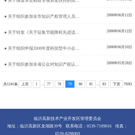
● 关于报送享受财政专项资金扶持的高新技术企业及高新技术风险投资机构建议名单的通知
2008年06月12日
● 关于组织参加全市知识产权管理人员培训班的通知
2008年06月12日
● 关于转发《关于征集节能降耗先进适用技术的通知》的通知
2008年06月10日
● 关于组织申报2008年度科技型中小企业创新发展专项扶持资金项目的通知
2008年05月28日
● 关于组织参加全省公众对知识产权认知程度调查的通知
...
...
共1241条
上页
1
77
78
79
80
81
83
下页
79/83
临沂高新技术产业开发区管理委员会
地址：临沂高新区龙湖路39号 联系电话：0539-7109016 传真：
0539-8288069