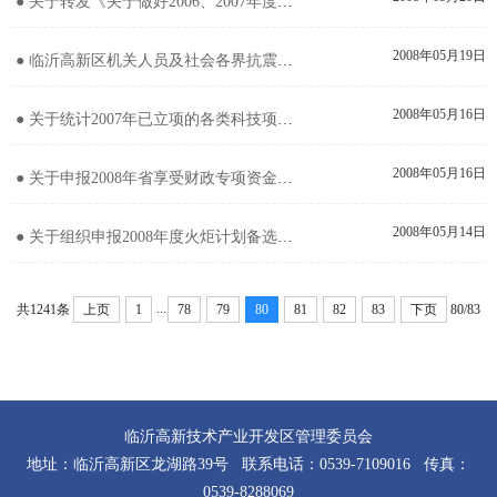
● 关于转发《关于做好2006、2007年度市级科技型中小企业创新发展专项补助资金项目验收工作的通知》的
2008年05月19日
● 临沂高新区机关人员及社会各界抗震救灾捐款统计表
2008年05月16日
● 关于统计2007年已立项的各类科技项目的通知
2008年05月16日
● 关于申报2008年省享受财政专项资金扶持的新产品项目建议名单的通知
2008年05月14日
● 关于组织申报2008年度火炬计划备选项目的通知
...
共1241条
上页
1
78
79
80
81
82
83
下页
80/83
临沂高新技术产业开发区管理委员会
地址：临沂高新区龙湖路39号 联系电话：0539-7109016 传真：
0539-8288069