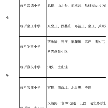
临沂武德小学
武德、山北头、前桃园、后桃园及片内
小
临沂皇庄小学
东叠庄、西叠庄、寿益庄、皇庄、芦家
西朱隆、苑庄、涧花埠、高庄、满沟屯
临沂罗西小学
片内商住小区
临沂涧头小学
涧头、土山洼
学
临沂官庄小学
官庄、南白埠、北白埠、毕庄
火炬路（老206国道）以西，湖北路以北