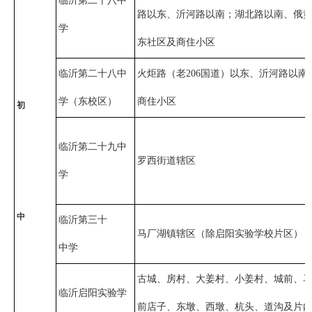
临沂第二十八中
路以东、沂河路以南；湖北路以南、俄
学
东社区及商住小区
临沂第二十八中
火炬路（老206国道）以东、沂河路以南
学（东校区）
商住小区
初
临沂第二十九中
罗西街道辖区
学
中
临沂第三十
马厂湖镇辖区（除启阳实验学校片区）
中学
古城、房村、大姜村、小姜村、城前、
临沂启阳实验学
前店子、东墩、西墩、杭头、道沟及片