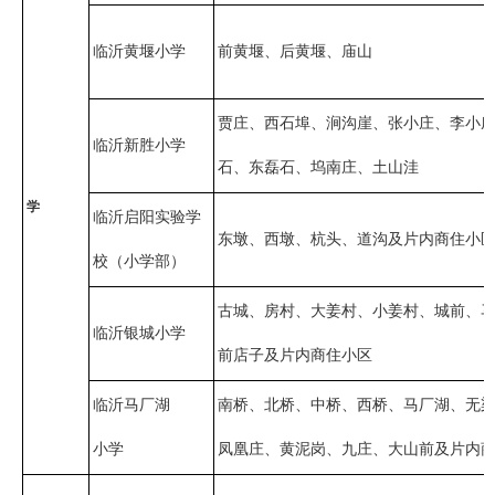
临沂黄堰小学
前黄堰、后黄堰、庙山
贾庄、西石埠、涧沟崖、张小庄、李小
临沂新胜小学
石、东磊石、坞南庄、土山洼
学
临沂启阳实验学
东墩、西墩、杭头、道沟及片内商住小
校（小学部）
古城、房村、大姜村、小姜村、城前、
临沂银城小学
前店子及片内商住小区
临沂马厂湖
南桥、北桥、中桥、西桥、马厂湖、无
小学
凤凰庄、黄泥岗、九庄、大山前及片内