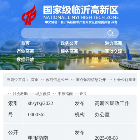
首页
政务公开
魅力高新
产业高新
服务高新
互动交流
数据开放
当前位置是：
首页
>>
政府信息公开
>>
重点领域信息公开
>>
社会公益事业
>>
社会救助
>>
城乡低保
>>
申报指南
>> 正文
索引
shsyfzj/2022-
发布
高新区民政工作
号
0000362
机构
办公室
公开
发布
申报指南
2025-08-08