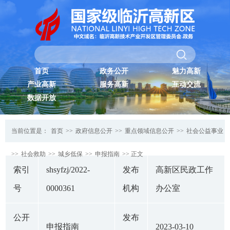
首页
政务公开
魅力高新
产业高新
服务高新
互动交流
数据开放
当前位置是：
首页
>>
政府信息公开
>>
重点领域信息公开
>>
社会公益事业
>>
社会救助
>>
城乡低保
>>
申报指南
>> 正文
索引
shsyfzj/2022-
发布
高新区民政工作
号
0000361
机构
办公室
公开
发布
申报指南
2023-03-10