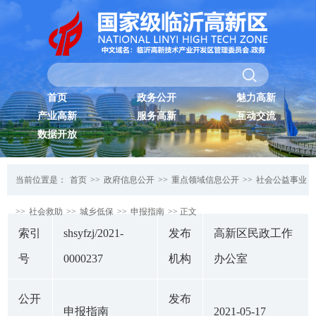
首页
政务公开
魅力高新
产业高新
服务高新
互动交流
数据开放
当前位置是：
首页
>>
政府信息公开
>>
重点领域信息公开
>>
社会公益事业
>>
社会救助
>>
城乡低保
>>
申报指南
>> 正文
索引
shsyfzj/2021-
发布
高新区民政工作
号
0000237
机构
办公室
公开
发布
申报指南
2021-05-17