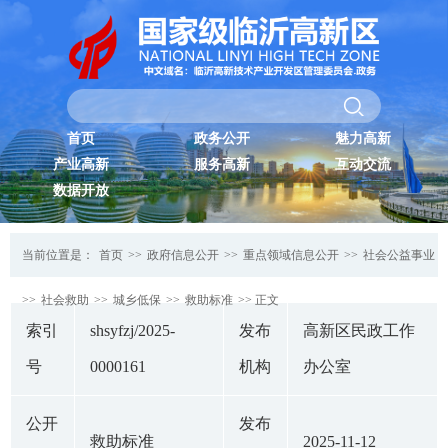
首页
政务公开
魅力高新
产业高新
服务高新
互动交流
数据开放
当前位置是：
首页
>>
政府信息公开
>>
重点领域信息公开
>>
社会公益事业
>>
社会救助
>>
城乡低保
>>
救助标准
>> 正文
索引
shsyfzj/2025-
发布
高新区民政工作
号
0000161
机构
办公室
公开
发布
救助标准
2025-11-12