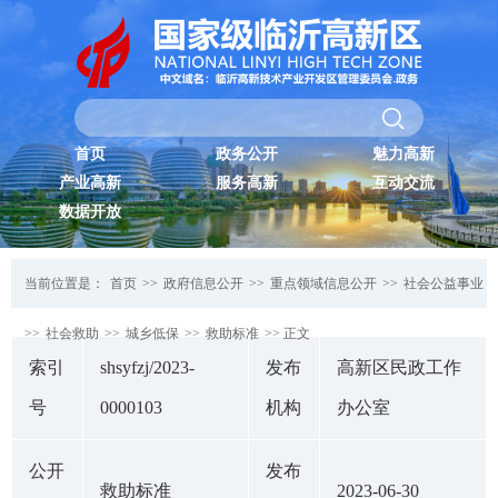
首页
政务公开
魅力高新
产业高新
服务高新
互动交流
数据开放
当前位置是：
首页
>>
政府信息公开
>>
重点领域信息公开
>>
社会公益事业
>>
社会救助
>>
城乡低保
>>
救助标准
>> 正文
索引
shsyfzj/2023-
发布
高新区民政工作
号
0000103
机构
办公室
公开
发布
救助标准
2023-06-30