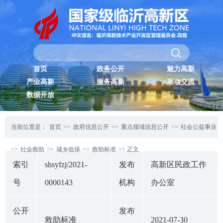
首页
政务公开
魅力高新
产业高新
服务高新
互动交流
数据开放
当前位置是：
首页
>>
政府信息公开
>>
重点领域信息公开
>>
社会公益事业
>>
社会救助
>>
城乡低保
>>
救助标准
>> 正文
索引
shsyfzj/2021-
发布
高新区民政工作
号
0000143
机构
办公室
公开
发布
救助标准
2021-07-30