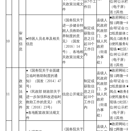
示7个工
位/村公示栏
关政策法规文
作日
（电子屏） 
件
送 □其他
■政府网站 □
《国务院关于
县级人
报 □两微一端
进一步健全特
民政府
制定或
会/听证会 □
困人员救助供
民政部
审
获取信
□纸质媒体 □
养制度的意
门、乡
批
●特困人员名单及相关
息之日
阅点 □政务
10
见》（国发
镇人民
信
信息
起10个
□便民服务站 
〔2016〕14
政府
息
工作日
现场 ■社区/
号）、各地相
（街道
内
位/村公示栏
关政策法规文
办事
（电子屏） 
件
处）
送 □其他
●《国务院关于全面建
■政府网站 □
县级人
立临时救助制度的通
报 □两微一端
民政府
政
知》（国发〔2014〕47
制定或
会/听证会 □
民政部
策
号）
获取信
□纸质媒体 ■
门、乡
法
●《民政部 财政部关于
息之日
阅点 ■政务
11
信息公开规定
镇人民
规
进一步加强和改进临时
起10个
□便民服务站 
政府
文
救助工作的意见》（民
工作日
现场 □社区/
（街道
件
发〔2018〕23号）
内
位/村公示栏
办事
●各地配套政策法规文
（电子屏） 
处）
件
送 □其他
■政府网站 □
县级人
《国务院关于
报 □两微一端