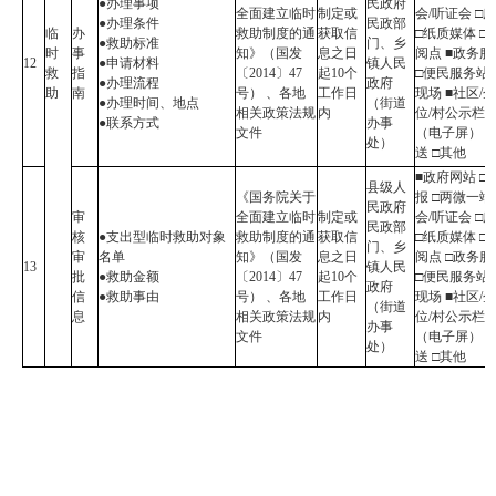
●办理事项
民政府
全面建立临时
制定或
会/听证会 □
●办理条件
民政部
临
办
救助制度的通
获取信
□纸质媒体 □
●救助标准
门、乡
时
事
知》（国发
息之日
阅点 ■政务
12
●申请材料
镇人民
救
指
〔2014〕47
起10个
□便民服务站 
●办理流程
政府
助
南
号） 、各地
工作日
现场 ■社区/
●办理时间、地点
（街道
相关政策法规
内
位/村公示栏
●联系方式
办事
文件
（电子屏） 
处）
送 □其他
■政府网站 □
县级人
《国务院关于
报 □两微一端
民政府
审
全面建立临时
制定或
会/听证会 □
民政部
核
●支出型临时救助对象
救助制度的通
获取信
□纸质媒体 □
门、乡
审
名单
知》（国发
息之日
阅点 □政务
13
镇人民
批
●救助金额
〔2014〕47
起10个
□便民服务站 
政府
信
●救助事由
号） 、各地
工作日
现场 ■社区/
（街道
息
相关政策法规
内
位/村公示栏
办事
文件
（电子屏） 
处）
送 □其他