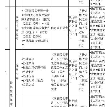
处）
送 □其他
■政府网站 □
●《国务院关于进一步
县级人
报 □两微一端
加强和改进最低生活保
民政府
政
制定或
会/听证会 □
障工作的意见》（国发
民政部
策
获取信
□纸质媒体 ■
〔2012〕45号） ●《最
门、乡
法
息之日
阅点 ■政务
3
低生活保障审核审批办
信息公开规定
镇人民
规
起10个
□便民服务站 
法（试行）》（民发
政府
文
工作日
现场 □社区/
〔2012〕220号）
（街道
件
内
位/村公示栏
●各地配套政策法规文
办事
（电子屏） 
件
处）
送 □其他
■政府网站 □
《国务院关于
县级人
报 □两微一端
●办理事项
进一步加强和
民政府
制定或
会/听证会 □
●办理条件
改进最低生活
民政部
办
获取信
□纸质媒体 ■
●最低生活保障标准
保障工作的意
门、乡
事
息之日
阅点 ■政务
4
●申请材料
见》（国发
镇人民
指
起10个
□便民服务站 
●办理流程
〔2012〕45
政府
南
工作日
现场 □社区/
●办理时间、地点
号） 、各地
（街道
最
内
位/村公示栏
●联系方式
相关政策法规
办事
低
（电子屏） 
文件
处）
生
送 □其他
活
□政府网站 □
《国务院关于
保
制定或
报 □两微一端
进一步加强和
障
获取信
会/听证会 □