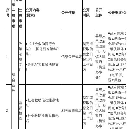
项
序
公开内容
公开
公开
一
二
公开依据
公开渠道和载
号
(要素)
时限
主体
级
级
事
事
项
项
■政府网站 □
县级人
报 □两微一端
民政府
政
●《社会救助暂行办
制定或
会/听证会 □
民政部
策
法》（国务院令第649
获取信
□纸质媒体 ■
门、乡
法
号）
息之日
阅点 ■政务
1
信息公开规定
镇人民
规
起10个
□便民服务站 
政府
文
●各地配套政策法规文
工作日
现场 □社区/
（街道
件
件
内
位/村公示栏
办事
综
（电子屏） 
处）
合
送 □其他
业
■政府网站 □
县级人
务
报 □两微一端
民政府
制定或
会/听证会 □
●社会救助信访通讯地
民政部
监
获取信
□纸质媒体 ■
址
门、乡
督
息之日
阅点 ■政务
2
相关政策规定
镇人民
检
起10个
□便民服务站 
●社会救助投诉举报电
政府
查
工作日
现场 ■社区/
话
（街道
内
位/村公示栏
办事
（电子屏） 