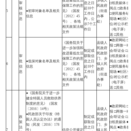
改进最低生活
乡镇人
审
息之日
□纸质媒体 □
保障工作的意
民政府
核
起10个
阅点 □政务
5
●初审对象名单及相关
见》（国发
（街道
信
工作日
□便民服务站 
信息
〔2012〕45
办事
息
内，公
现场 ■社区/
号） 、各地
处）
示7个工
位/村公示栏
相关政策法规
作日
（电子屏） 
文件
送 □其他
■政府网站 □
《国务院关于
县级人
报 □两微一端
进一步加强和
民政府
制定或
会/听证会 □
改进最低生活
民政部
审
获取信
□纸质媒体 □
保障工作的意
门、乡
批
●低保对象名单及相关
息之日
阅点 □政务
6
见》（国发
镇人民
信
信息
起10个
□便民服务站 
〔2012〕45
政府
息
工作日
现场 ■社区/
号） 、各地
（街道
内
位/村公示栏
相关政策法规
办事
（电子屏） 
文件
处）
送 □其他
●《国务院关于进一步
健全特困人员救助供养
制度的意见》（国发
■政府网站 □
〔2016〕14号）
县级人
报 □两微一端
●民政部关于印发《特
民政府
政
制定或
会/听证会 □
困人员认定办法》的通
民政部
策
获取信
□纸质媒体 ■
知（民发〔2016〕178
门、乡
法
息之日
阅点 ■政务
7
号）
信息公开规定
镇人民