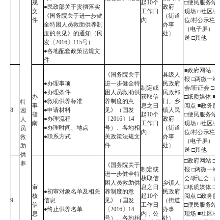
规
起10个
□便民服务站 
●民政部关于贯彻落实
政府
文
工作日
现场 □社区/
《国务院关于进一步健
（街道
件
内
位/村公示栏
全特困人员救助供养制
办事
（电子屏） 
度的意见》的通知（民
处）
送 □其他
发〔2016〕115号）
●各地配套政策法规文
件
■政府网站 □
《国务院关于
县级人
报 □两微一端
●办理事项
进一步健全特
民政府
制定或
会/听证会 □
●办理条件
困人员救助供
民政部
办
获取信
□纸质媒体 ■
●救助供养标准
养制度的意
门、乡
特
事
息之日
阅点 ■政务
8
●申请材料
见》（国发
镇人民
困
指
起10个
□便民服务站 
●办理流程
〔2016〕14
政府
人
南
工作日
现场 □社区/
●办理时间、地点
号）、各地相
（街道
员
内
位/村公示栏
●联系方式
关政策法规文
办事
救
（电子屏） 
件
处）
助
送 □其他
供
□政府网站 □
养
《国务院关于
制定或
报 □两微一端
进一步健全特
获取信
会/听证会 □
困人员救助供
乡镇人
审
息之日
□纸质媒体 □
●初审对象名单及相关
养制度的意
民政府
核
起10个
阅点 □政务
9
信息
见》（国发
（街道
信
工作日
□便民服务站 
●终止供养名单
〔2016〕14
办事
息
内，公
现场 ■社区/
号）、各地相
处）