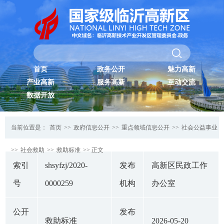
首页
政务公开
魅力高新
产业高新
服务高新
互动交流
数据开放
当前位置是：
首页
>>
政府信息公开
>>
重点领域信息公开
>>
社会公益事业
>>
社会救助
>>
救助标准
>> 正文
索引
shsyfzj/2020-
发布
高新区民政工作
号
0000259
机构
办公室
公开
发布
救助标准
2026-05-20