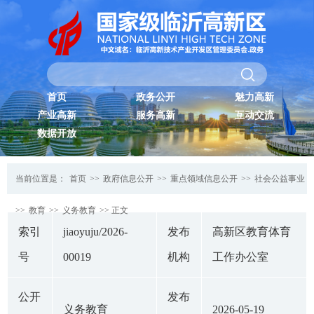
首页
政务公开
魅力高新
产业高新
服务高新
互动交流
数据开放
当前位置是：
首页
>>
政府信息公开
>>
重点领域信息公开
>>
社会公益事业
>>
教育
>>
义务教育
>> 正文
索引
jiaoyuju/2026-
发布
高新区教育体育
号
00019
机构
工作办公室
公开
发布
义务教育
2026-05-19