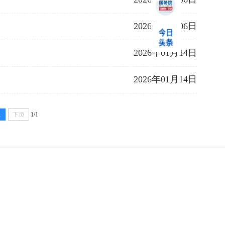
2026年05月06日
2026年01月14日
2026年01月14日
1
下页
1/1