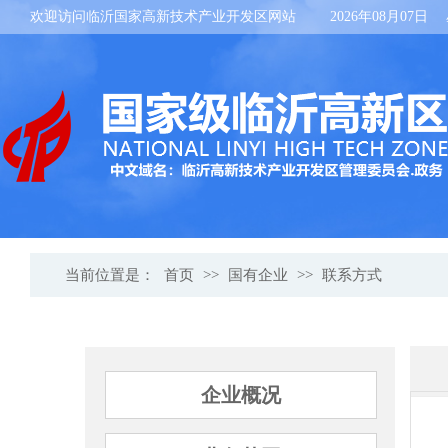
欢迎访问临沂国家高新技术产业开发区网站
2026年08月07日
当前位置是：
首页
>>
国有企业
>>
联系方式
企业概况