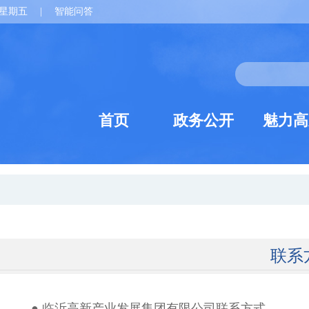
星期五
|
智能问答
首页
政务公开
魅力高
联系
● 临沂高新产业发展集团有限公司联系方式