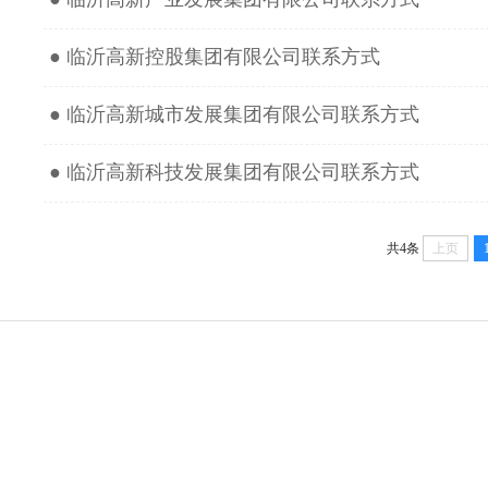
● 临沂高新控股集团有限公司联系方式
● 临沂高新城市发展集团有限公司联系方式
● 临沂高新科技发展集团有限公司联系方式
共4条
上页