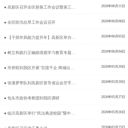
2026年06月11日
● 高新区召开全区慈善工作会议暨第三届“善行齐鲁·与爱同行”网络募捐山东专场启动会议
2026年06月08日
● 全区防汛抗旱工作会议召开
2026年06月05日
● 【干部作风能力提升年】高新区举办年轻干部专题辅导报告会
2026年06月04日
● 树立和践行正确政绩观学习教育专题调度会暨全区警示教育会召开
2026年05月29日
● 市侨联到我区开展“百团千企 商城出海”专题调研
2026年05月29日
● 张潇梦带队到高新区督导省运会空手道赛事保障工作
2026年05月27日
● 包头市政协考察团到我区调研
2026年05月26日
● 临沂高新区举行“民法典进校园”暨中小学法治副校长集中聘任仪式
2026年05月25日