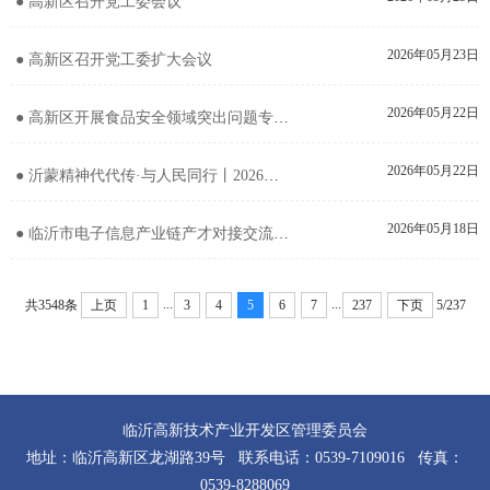
● 高新区召开党工委会议
2026年05月23日
● 高新区召开党工委扩大会议
2026年05月22日
● 高新区开展食品安全领域突出问题专项督导调研
2026年05月22日
● 沂蒙精神代代传·与人民同行丨2026临沂市新时代文明实践文艺志愿服务活动启幕
2026年05月18日
● 临沂市电子信息产业链产才对接交流会暨科技专员入高新活动举办
...
...
共3548条
上页
1
3
4
5
6
7
237
下页
5/237
临沂高新技术产业开发区管理委员会
地址：临沂高新区龙湖路39号 联系电话：0539-7109016 传真：
0539-8288069