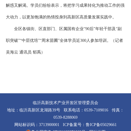
解惑又解渴。学员们纷纷表示，将把学习成果转化为推动工作的强
大动力，以更加饱满的热情投身到高新区高质量发展实践中。
全区各镇街、区直部门、区属国有企业“90后”年轻干部及“副
职突破”“中层优培”“周末苗圃”全体学员近300人参加培训。（记者
吴海云 通讯员 郁禹）
临沂高新技术产业开发区管理委员会
地址：临沂高新区龙湖路39号 联系电话：0539-7109016 传真：
0539-8288069
网站标识码：3713900001 ICP备案号：
鲁ICP备05029661