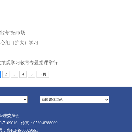
出海”拓市场
中心组（扩大）学习
政绩观学习教育专题党课举行
2
3
4
5
下页
管理委员会
9016 传真：0539-8288069
案号：
鲁ICP备05029661