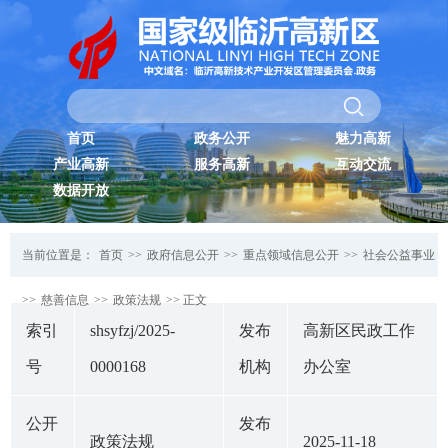
首页
政务公开
魅力高新
产业高新
服务高新
互动交流
数据开放
当前位置是：
首页
>>
政府信息公开
>>
重点领域信息公开
>>
社会公益事业
>>
慈善信息
>>
政策法规
>> 正文
索引
shsyfzj/2025-
发布
高新区民政工作
号
0000168
机构
办公室
公开
发布
政策法规
2025-11-18