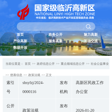
首页
政务公开
魅力高新
产业高新
服务高新
互动交流
数据开放
当前位置是：
首页
>>
政府信息公开
>>
重点领域信息公开
>>
社会公益事业
>>
慈善信息
>>
政策法规
>> 正文
索引
shsyfzj/2024-
发布
高新区民政工作
号
0000116
机构
办公室
公开
发布
政策法规
2026-01-20