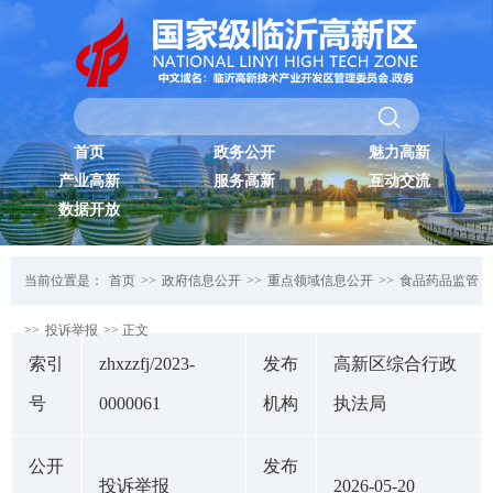
首页
政务公开
魅力高新
产业高新
服务高新
互动交流
数据开放
当前位置是：
首页
>>
政府信息公开
>>
重点领域信息公开
>>
食品药品监管
>>
投诉举报
>> 正文
索引
zhxzzfj/2023-
发布
高新区综合行政
号
0000061
机构
执法局
公开
发布
投诉举报
2026-05-20