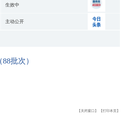
生效中
主动公开
88批次）
【关闭窗口】
【打印本页】