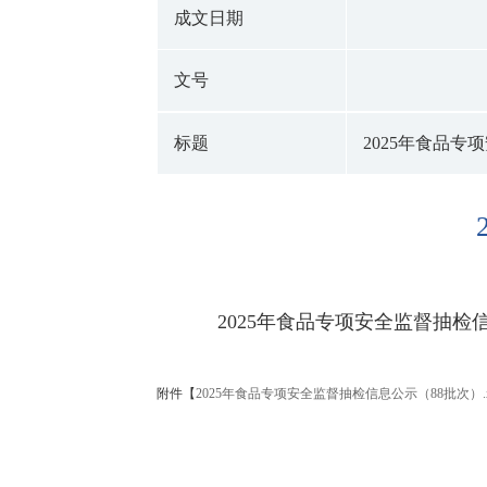
成文日期
文号
标题
2025年食品专
2025年食品专项安全监督抽检
附件【
2025年食品专项安全监督抽检信息公示（88批次）.xl