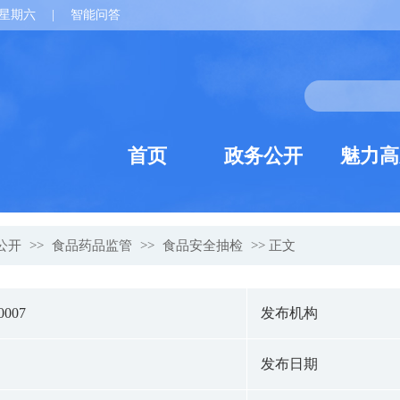
星期六
|
智能问答
首页
政务公开
魅力高
公开
>>
食品药品监管
>>
食品安全抽检
>> 正文
0007
发布机构
发布日期