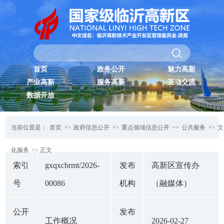
首页
政务公开
魅力高新
产业高新
服务高新
互动交流
数据开放
当前位置是：
首页
>>
政府信息公开
>>
重点领域信息公开
>>
公共服务
>>
文
化服务
>> 正文
索引
gxqxcbrmt/2026-
发布
高新区宣传办
号
00086
机构
（融媒体）
公开
发布
工作概况
2026-02-27