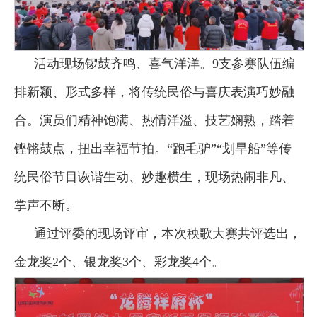
活动现场锣鼓齐鸣、喜气洋洋。9支参赛队伍编
排新颖、形式多样，将传统民俗与喜庆表演巧妙融
合。演员们精神饱满、热情洋溢、技艺娴熟，踏着
铿锵鼓点，扭出幸福节拍。“跑毛驴”“划旱船”等传
统民俗节目诙谐生动、妙趣横生，现场热闹非凡、
掌声不断。
通过评委的现场评审，本次秧歌大赛共评选出，
金龙奖2个、银龙奖3个、彩龙奖4个。