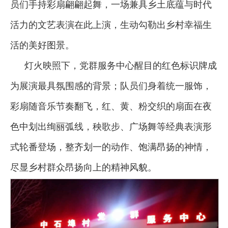
员们手持彩扇翩翩起舞，一场兼具乡土底蕴与时代
活力的文艺表演在此上演，生动勾勒出乡村幸福生
活的美好图景。
灯火映照下，党群服务中心醒目的红色标识牌成
为展演最具氛围感的背景；队员们身着统一服饰，
彩扇随音乐节奏翻飞，红、黄、粉交织的扇面在夜
色中划出绚丽弧线，秧歌步、广场舞等经典表演形
式轮番登场，整齐划一的动作、饱满昂扬的神情，
尽显乡村群众昂扬向上的精神风貌。