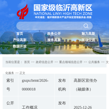
首页
政务公开
魅力高新
产业高新
服务高新
互动交流
数据开放
当前位置是：
首页
>>
政府信息公开
>>
重点领域信息公开
>>
公共服务
>>
文
化服务
>> 正文
索引
gxqxcbrmt/2026-
发布
高新区宣传办
号
0000018
机构
（融媒体）
公开
发布
工作概况
2025-12-26