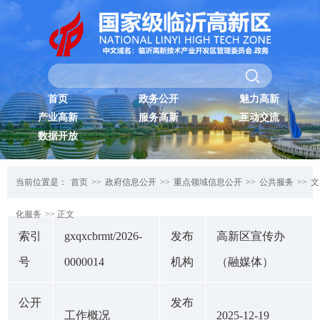
首页
政务公开
魅力高新
产业高新
服务高新
互动交流
数据开放
当前位置是：
首页
>>
政府信息公开
>>
重点领域信息公开
>>
公共服务
>>
文
化服务
>> 正文
索引
gxqxcbrmt/2026-
发布
高新区宣传办
号
0000014
机构
（融媒体）
公开
发布
工作概况
2025-12-19