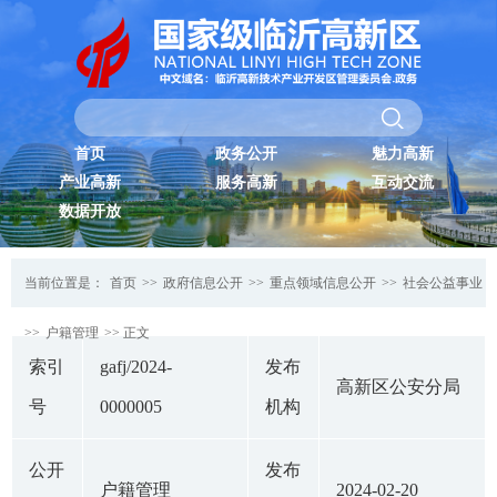
首页
政务公开
魅力高新
产业高新
服务高新
互动交流
数据开放
当前位置是：
首页
>>
政府信息公开
>>
重点领域信息公开
>>
社会公益事业
>>
户籍管理
>> 正文
索引
gafj/2024-
发布
高新区公安分局
号
0000005
机构
公开
发布
户籍管理
2024-02-20